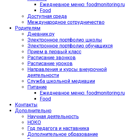
Ежедневное меню: foodmonitoring.ru
Food
Доступная среда
Международное сотрудничество
Родителям
Дневник.ру
Электронное портфолио школы
Электронное портфолио обучащихся
Прием в первый класс
Расписание звонков
Расписание уроков
Направления и курсы внеурочной
деятельности
Служба школьной медиации
Питание
Ежедневное меню: foodmonitoring.ru
Food
Контакты
Дополнительно
Научная деятельность
НОКО
Год педагога и наставника
Дополнительное образование