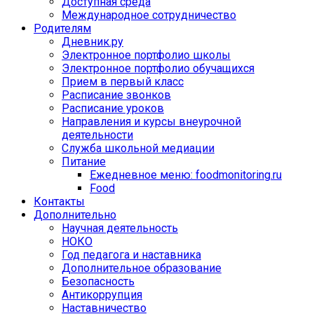
Доступная среда
Международное сотрудничество
Родителям
Дневник.ру
Электронное портфолио школы
Электронное портфолио обучащихся
Прием в первый класс
Расписание звонков
Расписание уроков
Направления и курсы внеурочной
деятельности
Служба школьной медиации
Питание
Ежедневное меню: foodmonitoring.ru
Food
Контакты
Дополнительно
Научная деятельность
НОКО
Год педагога и наставника
Дополнительное образование
Безопасность
Антикоррупция
Наставничество