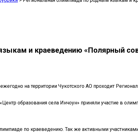
рубрики
>
Региональная олимпиада по родным языкам и 
языкам и краеведению «Полярный со
ы, ежегодно на территории Чукотского АО проходит Регио
У «Центр образования села Инчоун» приняли участие в оли
 олимпиаде по краеведению. Так же активными участниками