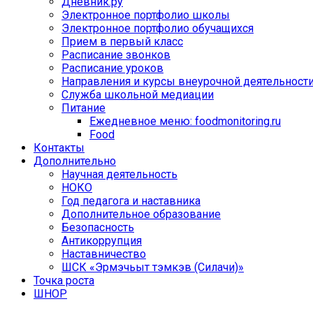
Дневник.ру
Электронное портфолио школы
Электронное портфолио обучащихся
Прием в первый класс
Расписание звонков
Расписание уроков
Направления и курсы внеурочной деятельност
Служба школьной медиации
Питание
Ежедневное меню: foodmonitoring.ru
Food
Контакты
Дополнительно
Научная деятельность
НОКО
Год педагога и наставника
Дополнительное образование
Безопасность
Антикоррупция
Наставничество
ШСК «Эрмэчьыт тэмкэв (Силачи)»
Точка роста
ШНОР