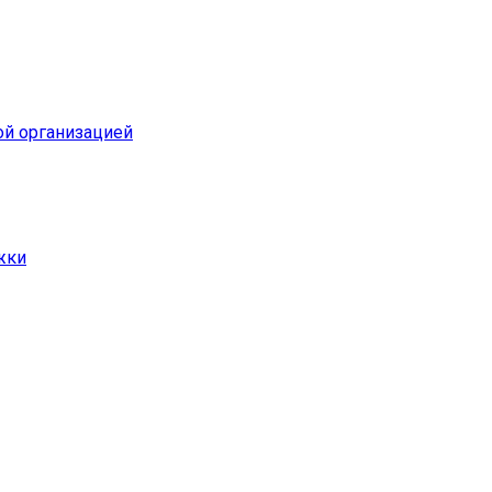
ой организацией
жки