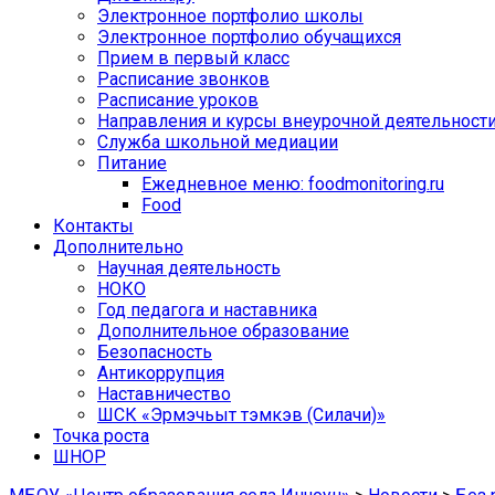
Электронное портфолио школы
Электронное портфолио обучащихся
Прием в первый класс
Расписание звонков
Расписание уроков
Направления и курсы внеурочной деятельност
Служба школьной медиации
Питание
Ежедневное меню: foodmonitoring.ru
Food
Контакты
Дополнительно
Научная деятельность
НОКО
Год педагога и наставника
Дополнительное образование
Безопасность
Антикоррупция
Наставничество
ШСК «Эрмэчьыт тэмкэв (Силачи)»
Точка роста
ШНОР