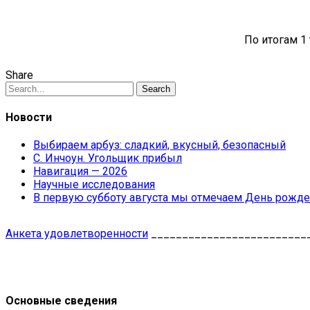
По итогам 1
Share
Search
Новости
Выбираем арбуз: сладкий, вкусный, безопасный
С. Инчоун. Угольщик прибыл
Навигация — 2026
Научные исследования
В первую субботу августа мы отмечаем День рожде
Анкета удовлетворенности
_________________________
Основные сведения