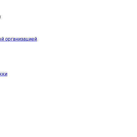
и
ой организацией
жки