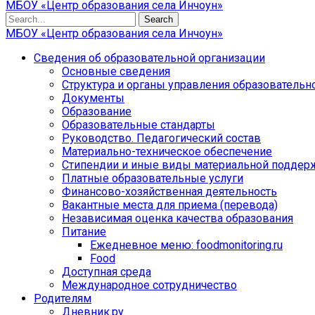
МБОУ «Центр образования села Инчоун»
Search
МБОУ «Центр образования села Инчоун»
Сведения об образовательной организации
Основные сведения
Структура и органы управления образовательн
Документы
Образование
Образовательные стандарты
Руководство. Педагогический состав
Материально-техническое обеспечение
Стипендии и иные виды материальной поддер
Платные образовательные услуги
Финансово-хозяйственная деятельность
Вакантные места для приема (перевода)
Независимая оценка качества образования
Питание
Ежедневное меню: foodmonitoring.ru
Food
Доступная среда
Международное сотрудничество
Родителям
Дневник.ру