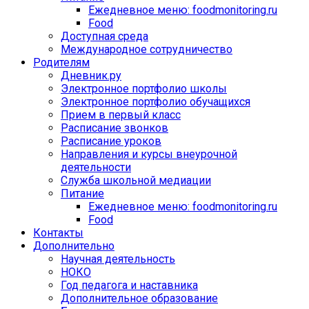
Ежедневное меню: foodmonitoring.ru
Food
Доступная среда
Международное сотрудничество
Родителям
Дневник.ру
Электронное портфолио школы
Электронное портфолио обучащихся
Прием в первый класс
Расписание звонков
Расписание уроков
Направления и курсы внеурочной
деятельности
Служба школьной медиации
Питание
Ежедневное меню: foodmonitoring.ru
Food
Контакты
Дополнительно
Научная деятельность
НОКО
Год педагога и наставника
Дополнительное образование