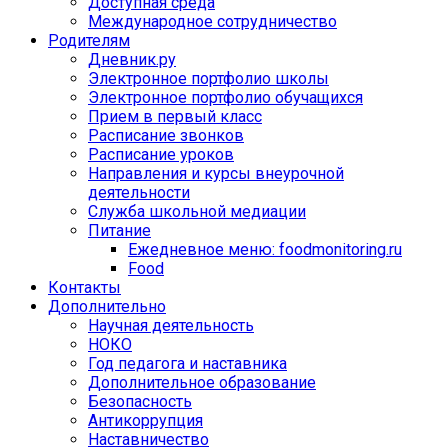
Доступная среда
Международное сотрудничество
Родителям
Дневник.ру
Электронное портфолио школы
Электронное портфолио обучащихся
Прием в первый класс
Расписание звонков
Расписание уроков
Направления и курсы внеурочной
деятельности
Служба школьной медиации
Питание
Ежедневное меню: foodmonitoring.ru
Food
Контакты
Дополнительно
Научная деятельность
НОКО
Год педагога и наставника
Дополнительное образование
Безопасность
Антикоррупция
Наставничество