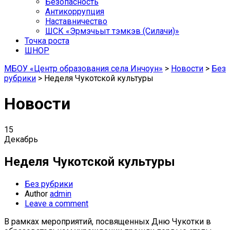
Безопасность
Антикоррупция
Наставничество
ШСК «Эрмэчьыт тэмкэв (Силачи)»
Точка роста
ШНОР
МБОУ «Центр образования села Инчоун»
>
Новости
>
Без
рубрики
>
Неделя Чукотской культуры
Новости
15
Декабрь
Неделя Чукотской культуры
Без рубрики
Author
admin
Leave a comment
В рамках мероприятий, посвященных Дню Чукотки в