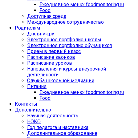
Ежедневное меню: foodmonitoring.ru
Food
Доступная среда
Международное сотрудничество
Родителям
Дневник.ру
Электронное портфолио школы
Электронное портфолио обучащихся
Прием в первый класс
Расписание звонков
Расписание уроков
Направления и курсы внеурочной
деятельности
Служба школьной медиации
Питание
Ежедневное меню: foodmonitoring.ru
Food
Контакты
Дополнительно
Научная деятельность
НОКО
Год педагога и наставника
Дополнительное образование