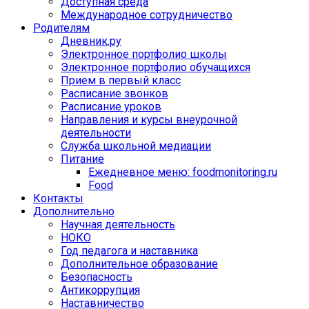
Доступная среда
Международное сотрудничество
Родителям
Дневник.ру
Электронное портфолио школы
Электронное портфолио обучащихся
Прием в первый класс
Расписание звонков
Расписание уроков
Направления и курсы внеурочной
деятельности
Служба школьной медиации
Питание
Ежедневное меню: foodmonitoring.ru
Food
Контакты
Дополнительно
Научная деятельность
НОКО
Год педагога и наставника
Дополнительное образование
Безопасность
Антикоррупция
Наставничество