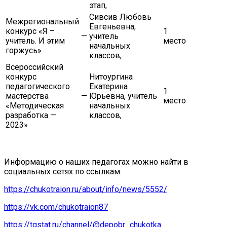
этап,
Сивсив Любовь
Межрегиональный
Евгеньевна,
конкурс «Я –
1
—
учитель
учитель. И этим
место
начальных
горжусь»
классов,
Всероссийский
конкурс
Нитоургина
педагогического
Екатерина
1
мастерства
—
Юрьевна, учитель
место
«Методическая
начальных
разработка —
классов,
2023»
Информацию о наших педагогах можно найти в
социальных сетях по ссылкам:
https://chukotraion.ru/about/info/news/5552/
https://vk.com/chukotraion87
https://tgstat.ru/channel/@depobr_chukotka