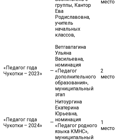
место
группы, Кантор
Ева
Родиславовна,
учитель
начальных
классов,
Ветгавтагина
Ульяна
Васильевна,
номинация
«Педагог года
—
«Педагог
2
Чукотки – 2023»
дополнительного
место
образования»,
муниципальный
этап
Нитоургина
Екатерина
Юрьевна,
«Педагог года
номинация
—
1
Чукотки – 2024»
«Педагог родного
место
языка КМНС»,
муниципальный