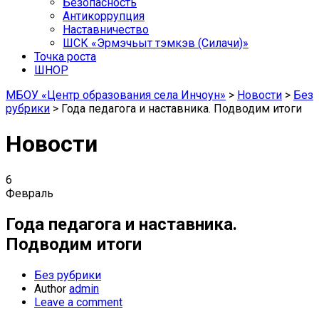
Безопасность
Антикоррупция
Наставничество
ШСК «Эрмэчьыт тэмкэв (Силачи)»
Точка роста
ШНОР
МБОУ «Центр образования села Инчоун»
>
Новости
>
Без
рубрики
>
Года педагога и наставника. Подводим итоги
Новости
6
Февраль
Года педагога и наставника.
Подводим итоги
Без рубрики
Author
admin
Leave a comment