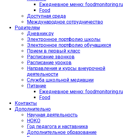
Ежедневное меню: foodmonitoring.ru
Food
Доступная среда
Международное сотрудничество
Родителям
Дневник.ру
Электронное портфолио школы
Электронное портфолио обучащихся
Прием в первый класс
Расписание звонков
Расписание уроков
Направления и курсы внеурочной
деятельности
Служба школьной медиации
Питание
Ежедневное меню: foodmonitoring.ru
Food
Контакты
Дополнительно
Научная деятельность
НОКО
Год педагога и наставника
Дополнительное образование