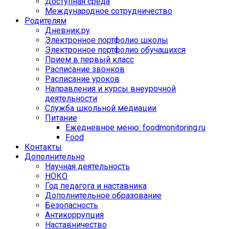
Доступная среда
Международное сотрудничество
Родителям
Дневник.ру
Электронное портфолио школы
Электронное портфолио обучащихся
Прием в первый класс
Расписание звонков
Расписание уроков
Направления и курсы внеурочной
деятельности
Служба школьной медиации
Питание
Ежедневное меню: foodmonitoring.ru
Food
Контакты
Дополнительно
Научная деятельность
НОКО
Год педагога и наставника
Дополнительное образование
Безопасность
Антикоррупция
Наставничество