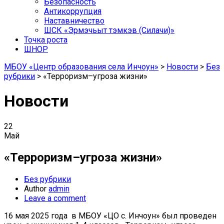
Безопасность
Антикоррупция
Наставничество
ШСК «Эрмэчьыт тэмкэв (Силачи)»
Точка роста
ШНОР
МБОУ «Центр образования села Инчоун»
>
Новости
>
Без
рубрики
>
«Терроризм–угроза жизни»
Новости
22
Май
«Терроризм–угроза жизни»
Без рубрики
Author
admin
Leave a comment
16 мая 2025 года в МБОУ «ЦО с. Инчоун» был проведен