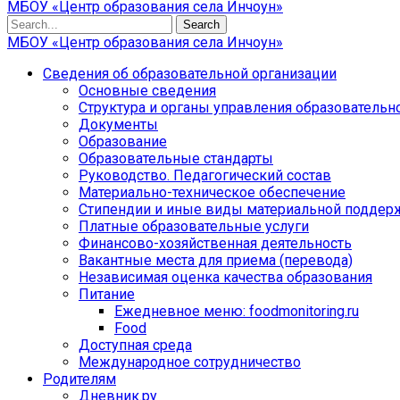
МБОУ «Центр образования села Инчоун»
Search
МБОУ «Центр образования села Инчоун»
Сведения об образовательной организации
Основные сведения
Структура и органы управления образовательн
Документы
Образование
Образовательные стандарты
Руководство. Педагогический состав
Материально-техническое обеспечение
Стипендии и иные виды материальной поддер
Платные образовательные услуги
Финансово-хозяйственная деятельность
Вакантные места для приема (перевода)
Независимая оценка качества образования
Питание
Ежедневное меню: foodmonitoring.ru
Food
Доступная среда
Международное сотрудничество
Родителям
Дневник.ру