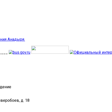
ния Анадыря.
____
ждение
зверобоев, д. 18