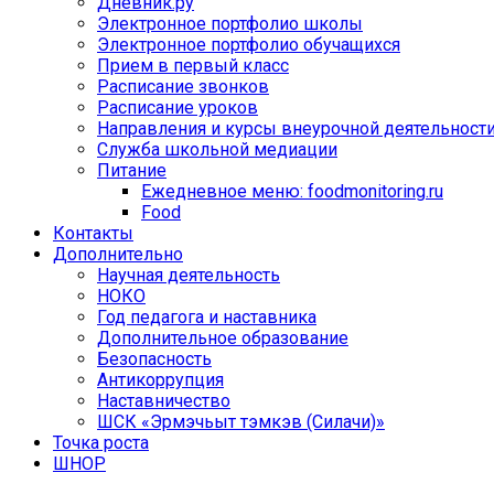
Дневник.ру
Электронное портфолио школы
Электронное портфолио обучащихся
Прием в первый класс
Расписание звонков
Расписание уроков
Направления и курсы внеурочной деятельност
Служба школьной медиации
Питание
Ежедневное меню: foodmonitoring.ru
Food
Контакты
Дополнительно
Научная деятельность
НОКО
Год педагога и наставника
Дополнительное образование
Безопасность
Антикоррупция
Наставничество
ШСК «Эрмэчьыт тэмкэв (Силачи)»
Точка роста
ШНОР