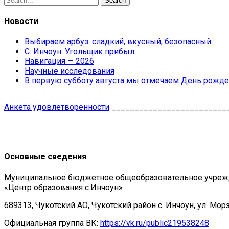
Search
Новости
Выбираем арбуз: сладкий, вкусный, безопасный
С. Инчоун. Угольщик прибыл
Навигация — 2026
Научные исследования
В первую субботу августа мы отмечаем День рожде
Анкета удовлетворенности
_________________________
Основные сведения
Муниципальное бюджетное общеобразовательное учре
«Центр образования с.Инчоун»
689313, Чукотский АО, Чукотский район с. Инчоун, ул. Мор
Официальная группа ВК:
https://vk.ru/public219538248