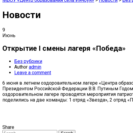
МБОУ «Центр образования села Инчоун»
>
Новости
>
Без 
Новости
9
Июнь
Открытие I смены лагеря «Победа»
Без рубрики
Author
admin
Leave a comment
6 июня в летнем оздоровительном лагере «Центра образов
Президентом Российской Федерации В.В. Путиным Годом 
оздоровительном лагере проводятся мероприятия патриоти
поделились на две команды: 1 отряд «Звезда», 2 отряд «
Share