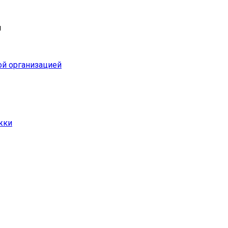
и
ой организацией
жки