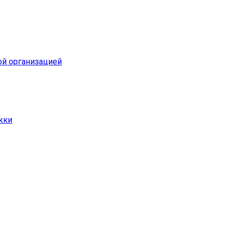
ой организацией
жки