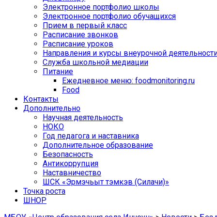
Электронное портфолио школы
Электронное портфолио обучащихся
Прием в первый класс
Расписание звонков
Расписание уроков
Направления и курсы внеурочной деятельност
Служба школьной медиации
Питание
Ежедневное меню: foodmonitoring.ru
Food
Контакты
Дополнительно
Научная деятельность
НОКО
Год педагога и наставника
Дополнительное образование
Безопасность
Антикоррупция
Наставничество
ШСК «Эрмэчьыт тэмкэв (Силачи)»
Точка роста
ШНОР