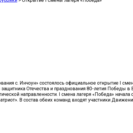
рубрики
>
Открытие I смены лагеря «Победа»
ания с. Инчоун» состоялось официальное открытие I смены
защитника Отечества и празднования 80-летия Победы в В
ческой направленности. I смена лагеря «Победа» начала с
Патриот». В состав обеих команд входят участники Движен