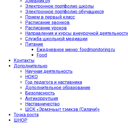
Дневник.ру
Электронное портфолио школы
Электронное портфолио обучащихся
Прием в первый класс
Расписание звонков
Расписание уроков
Направления и курсы внеурочной деятельност
Служба школьной медиации
Питание
Ежедневное меню: foodmonitoring.ru
Food
Контакты
Дополнительно
Научная деятельность
НОКО
Год педагога и наставника
Дополнительное образование
Безопасность
Антикоррупция
Наставничество
ШСК «Эрмэчьыт тэмкэв (Силачи)»
Точка роста
ШНОР