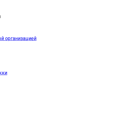
и
ой организацией
жки