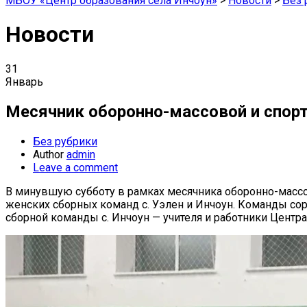
МБОУ «Центр образования села Инчоун»
>
Новости
>
Без 
Новости
31
Январь
Месячник оборонно-массовой и спор
Без рубрики
Author
admin
Leave a comment
В минувшую субботу в рамках месячника оборонно-массов
женских сборных команд с. Уэлен и Инчоун. Команды сор
сборной команды с. Инчоун — учителя и работники Центра