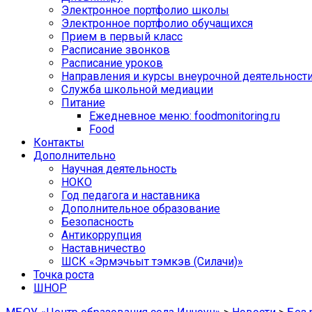
Электронное портфолио школы
Электронное портфолио обучащихся
Прием в первый класс
Расписание звонков
Расписание уроков
Направления и курсы внеурочной деятельност
Служба школьной медиации
Питание
Ежедневное меню: foodmonitoring.ru
Food
Контакты
Дополнительно
Научная деятельность
НОКО
Год педагога и наставника
Дополнительное образование
Безопасность
Антикоррупция
Наставничество
ШСК «Эрмэчьыт тэмкэв (Силачи)»
Точка роста
ШНОР