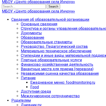
МБОУ «Центр образования села Инчоун»
Search
МБОУ «Центр образования села Инчоун»
Сведения об образовательной организации
Основные сведения
Структура и органы управления образовательн
Документы
Образование
Образовательные стандарты
Руководство. Педагогический состав
Материально-техническое обеспечение
Стипендии и иные виды материальной поддер
Платные образовательные услуги
Финансово-хозяйственная деятельность
Вакантные места для приема (перевода)
Независимая оценка качества образования
Питание
Ежедневное меню: foodmonitoring.ru
Food
Доступная среда
Международное сотрудничество
Родителям
Дневник.ру