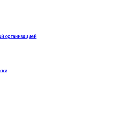
ой организацией
жки