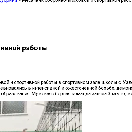
рубрики
>
Месячник оборонно-массовой и спортивной раб
тивной работы
ой и спортивной работы в спортивном зале школы с. Уэле
евновались в интенсивной и ожесточённой борьбе, демонст
 образования. Мужская сборная команда заняла 3 место, же