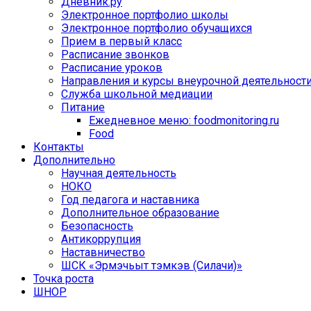
Дневник.ру
Электронное портфолио школы
Электронное портфолио обучащихся
Прием в первый класс
Расписание звонков
Расписание уроков
Направления и курсы внеурочной деятельност
Служба школьной медиации
Питание
Ежедневное меню: foodmonitoring.ru
Food
Контакты
Дополнительно
Научная деятельность
НОКО
Год педагога и наставника
Дополнительное образование
Безопасность
Антикоррупция
Наставничество
ШСК «Эрмэчьыт тэмкэв (Силачи)»
Точка роста
ШНОР