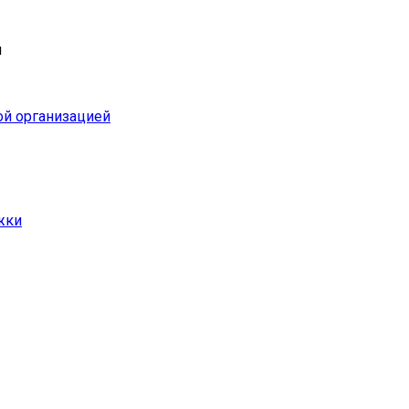
и
ой организацией
жки