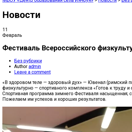
МБОУ «Центр образования села Инчоун»
>
Новости
>
Без 
Новости
11
Февраль
Фестиваль Всероссийского физкульту
Без рубрики
Author
admin
Leave a comment
«В здоровом теле — здоровый дух» — Ювенал (римский пи
физкультурно — спортивного комплекса «Готов к труду и
Спортивная программа зимнего Фестиваля насыщенная; со
Пожелаем им успехов и хороших результатов.