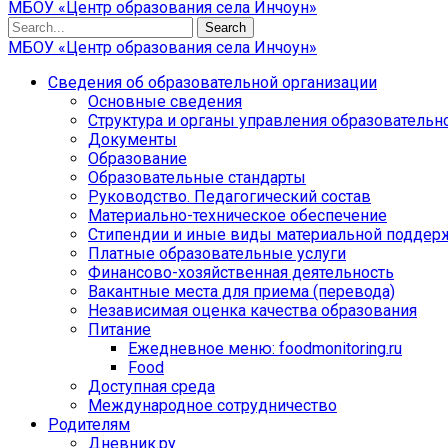
МБОУ «Центр образования села Инчоун»
Search
МБОУ «Центр образования села Инчоун»
Сведения об образовательной организации
Основные сведения
Структура и органы управления образовательн
Документы
Образование
Образовательные стандарты
Руководство. Педагогический состав
Материально-техническое обеспечение
Стипендии и иные виды материальной поддер
Платные образовательные услуги
Финансово-хозяйственная деятельность
Вакантные места для приема (перевода)
Независимая оценка качества образования
Питание
Ежедневное меню: foodmonitoring.ru
Food
Доступная среда
Международное сотрудничество
Родителям
Дневник.ру