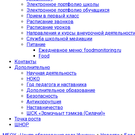
Электронное портфолио школы
Электронное портфолио обучащихся
Прием в первый класс
Расписание звонков
Расписание уроков
Направления и курсы внеурочной деятельност
Служба школьной медиации
Питание
Ежедневное меню: foodmonitoring.ru
Food
Контакты
Дополнительно
Научная деятельность
НОКО
Год педагога и наставника
Дополнительное образование
Безопасность
Антикоррупция
Наставничество
ШСК «Эрмэчьыт тэмкэв (Силачи)»
Точка роста
ШНОР