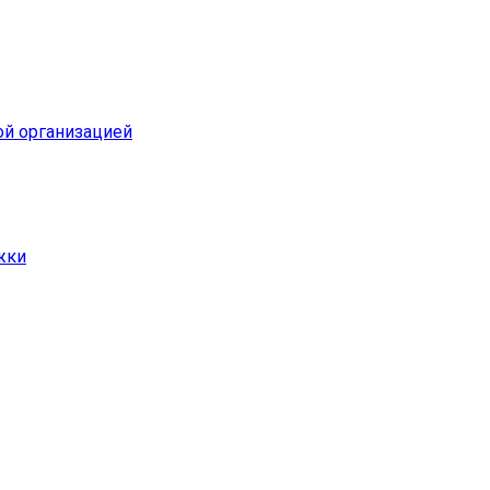
ой организацией
жки