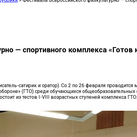
рубрики
>
Фестиваль Всероссийского физкультурно — спорт
рно — спортивного комплекса «Готов к
сатель-сатирик и оратор). Со 2 по 26 февраля проводится
 обороне» (ГТО) среди обучающихся общеобразовательных 
стоит из тестов I-VIII возрастных ступеней комплекса ГТ