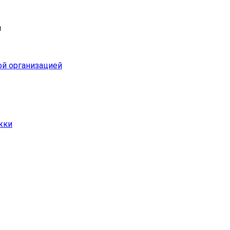
и
ой организацией
жки