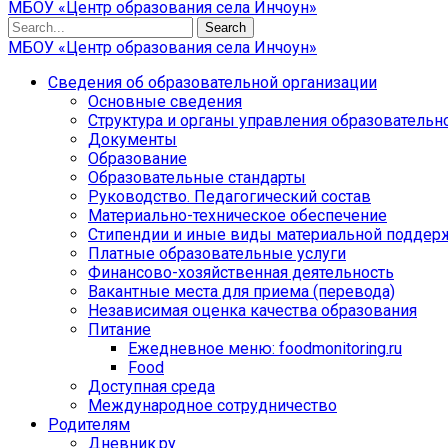
МБОУ «Центр образования села Инчоун»
Search
МБОУ «Центр образования села Инчоун»
Сведения об образовательной организации
Основные сведения
Структура и органы управления образовательн
Документы
Образование
Образовательные стандарты
Руководство. Педагогический состав
Материально-техническое обеспечение
Стипендии и иные виды материальной поддер
Платные образовательные услуги
Финансово-хозяйственная деятельность
Вакантные места для приема (перевода)
Независимая оценка качества образования
Питание
Ежедневное меню: foodmonitoring.ru
Food
Доступная среда
Международное сотрудничество
Родителям
Дневник.ру