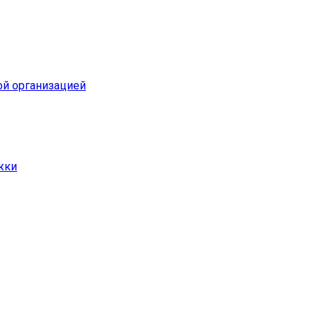
ой организацией
жки