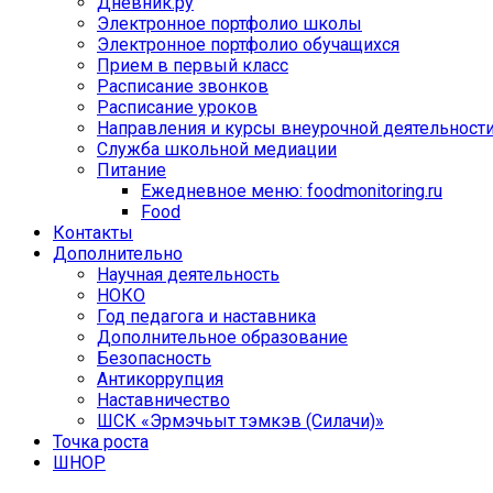
Дневник.ру
Электронное портфолио школы
Электронное портфолио обучащихся
Прием в первый класс
Расписание звонков
Расписание уроков
Направления и курсы внеурочной деятельност
Служба школьной медиации
Питание
Ежедневное меню: foodmonitoring.ru
Food
Контакты
Дополнительно
Научная деятельность
НОКО
Год педагога и наставника
Дополнительное образование
Безопасность
Антикоррупция
Наставничество
ШСК «Эрмэчьыт тэмкэв (Силачи)»
Точка роста
ШНОР