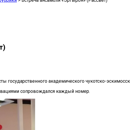
рубрики
>
Встреча ансамбля «Эргырон» (Рассвет)
т)
ртисты государственного академического чукотско-эскимосс
и овациями сопровождался каждый номер.