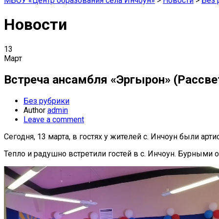
МБОУ «Центр образования села Инчоун»
>
Новости
>
Без 
Новости
13
Март
Встреча ансамбля «Эргырон» (Рассве
Без рубрики
Author
admin
Leave a comment
Сегодня, 13 марта, в гостях у жителей с. Инчоун были а
Тепло и радушно встретили гостей в с. Инчоун. Бурным