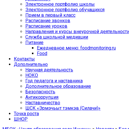
Электронное портфолио школы
Электронное портфолио обучащихся
Прием в первый класс
Расписание звонков
Расписание уроков
Направления и курсы внеурочной деятельност
Служба школьной медиации
Питание
Ежедневное меню: foodmonitoring.ru
Food
Контакты
Дополнительно
Научная деятельность
НОКО
Год педагога и наставника
Дополнительное образование
Безопасность
Антикоррупция
Наставничество
ШСК «Эрмэчьыт тэмкэв (Силачи)»
Точка роста
ШНОР