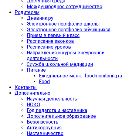
Доступная среда
Международное сотрудничество
Родителям
Дневник.ру
Электронное портфолио школы
Электронное портфолио обучащихся
Прием в первый класс
Расписание звонков
Расписание уроков
Направления и курсы внеурочной
деятельности
Служба школьной медиации
Питание
Ежедневное меню: foodmonitoring.ru
Food
Контакты
Дополнительно
Научная деятельность
НОКО
Год педагога и наставника
Дополнительное образование
Безопасность
Антикоррупция
Наставничество