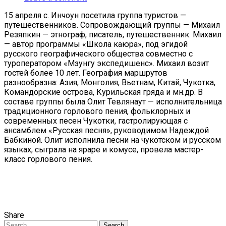
15 апреля с. Инчоун посетила группа туристов —
путешественников. Сопровождающий группы — Михаил
Резяпкин — этнограф, писатель, путешественник. Михаил
— автор программы «Школа каюра», под эгидой
русского географического общества совместно с
туроператором «Мзунгу экспедишенс». Михаил возит
гостей более 10 лет. География маршрутов
разнообразна: Азия, Монголия, Вьетнам, Китай, Чукотка,
Командорские острова, Курильская гряда и мн.др. В
составе группы была Олит Тевлянаут — исполнительница
традиционного горлового пения, фольклорных и
современных песен Чукотки, гастролирующая с
ансамблем «Русская песня», руководимом Надеждой
Бабкиной. Олит исполнила песни на чукотском и русском
языках, сыграла на яраре и комусе, провела мастер-
класс горлового пения.
Share
Search