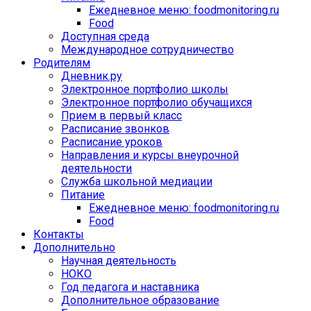
Ежедневное меню: foodmonitoring.ru
Food
Доступная среда
Международное сотрудничество
Родителям
Дневник.ру
Электронное портфолио школы
Электронное портфолио обучащихся
Прием в первый класс
Расписание звонков
Расписание уроков
Направления и курсы внеурочной
деятельности
Служба школьной медиации
Питание
Ежедневное меню: foodmonitoring.ru
Food
Контакты
Дополнительно
Научная деятельность
НОКО
Год педагога и наставника
Дополнительное образование