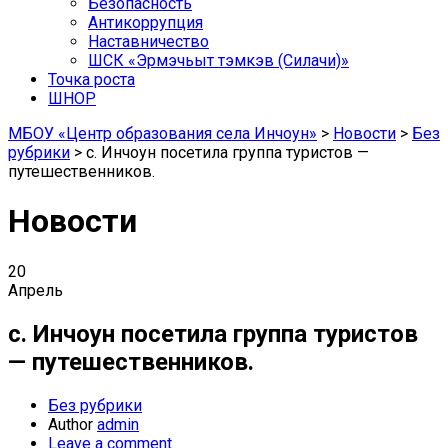
Безопасность
Антикоррупция
Наставничество
ШСК «Эрмэчьыт тэмкэв (Силачи)»
Точка роста
ШНОР
МБОУ «Центр образования села Инчоун»
>
Новости
>
Без
рубрики
>
с. Инчоун посетила группа туристов —
путешественников.
Новости
20
Апрель
с. Инчоун посетила группа туристов
— путешественников.
Без рубрики
Author
admin
Leave a comment